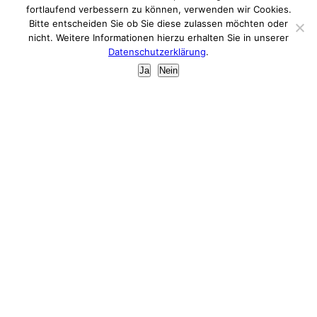
fortlaufend verbessern zu können, verwenden wir Cookies.
Fr
9-12 Uhr
der
Öffnungszeiten sind wir nach vorheriger
Bitte entscheiden Sie ob Sie diese zulassen möchten oder
Vereinbarung telefonisch und persönlich für Sie
info@avericon.de
erreichbar.
nicht. Weitere Informationen hierzu erhalten Sie in unserer
Datenschutzerklärung
.
Impressum
Ja
Nein
Mitglied der Steuer-
beratungskammer des Freistaates
Sachsen
Datenschutz