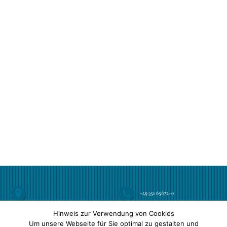
+49 351 65672-0
Hinweis zur Verwendung von Cookies
avericon Steuerberatungsgesellschaft mbH
+49 351 65672-22
Altmarkt 10 b | 01067 Dresden
Um unsere Webseite für Sie optimal zu gestalten und
Öffnungszeiten:
Mo-Do
9-16 Uhr
Außerhalb