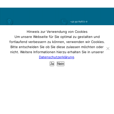
+49 351 65672-0
Hinweis zur Verwendung von Cookies
avericon Steuerberatungsgesellschaft mbH
+49 351 65672-22
Altmarkt 10 b | 01067 Dresden
Um unsere Webseite für Sie optimal zu gestalten und
Öffnungszeiten:
Mo-Do
9-16 Uhr
Außerhalb
fortlaufend verbessern zu können, verwenden wir Cookies.
Fr
9-12 Uhr
der
Öffnungszeiten sind wir nach vorheriger
Bitte entscheiden Sie ob Sie diese zulassen möchten oder
Vereinbarung telefonisch und persönlich für Sie
info@avericon.de
erreichbar.
nicht. Weitere Informationen hierzu erhalten Sie in unserer
Datenschutzerklärung
.
Impressum
Ja
Nein
Mitglied der Steuer-
beratungskammer des Freistaates
Sachsen
Datenschutz