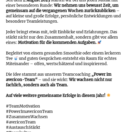
Seit dem
1. August 2025
starten wir bei uns jeden Monat mit
einer besonderen Runde:
Wir nehmen uns bewusst Zeit, um
gemeinsam auf die vergangenen Wochen zurückzublicken
–
auf kleine und große Erfolge, persönliche Entwicklungen und
besondere Teamleistungen.
Jeder bringt etwas mit, teilt Einblicke und Erfahrungen. Das
stärkt nicht nur den Zusammenhalt, sondern gibt vor allem
eines:
Motivation für die kommenden Aufgaben.
Begleitet von einem gesunden Smoothie oder einem leckeren
Tee
und guten Gesprächen entsteht ein Raum für echtes
Miteinander – offen, wertschätzend und inspirierend.
Die Idee stammt aus unserem Teamcoaching
„Power im
avericon-Team“
– und sie wirkt:
Wir wachsen nicht nur
fachlich, sondern auch als Team.
Auf viele weitere gemeinsame Erfolge in diesem Jahr!
#TeamMotivation
#PowerImavericonTeam
#ZusammenWachsen
#avericonTeam
#AustauschStärkt