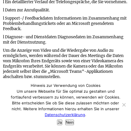
l Ein detaillierter Verlauf der Telefongespräche, die Sie vornehmen.
l Daten zur Anrufqualität.
l Support-/ Feedbackdaten Informationen im Zusammenhang mit
Problembehandlungstickets oder an Microsoft gesendetem
Feedback.
l Diagnose- und Dienstdaten Diagnosedaten im Zusammenhang
mit der Dienstnutzung.
Um die Anzeige von Video und die Wiedergabe von Audio zu
ermöglichen, werden während der Dauer des Meetings die Daten
vom Mikrofon Ihres Endgeräts sowie von einer Videokamera des
Endgeräts verarbeitet. Sie können die Kamera oder das Mikrofon
jederzeit selbst über die „Microsoft Teams“-Applikationen
abschalten bzw. stummstellen.
Hinweis zur Verwendung von Cookies
Um unsere Webseite für Sie optimal zu gestalten und
Sofern eine entsprechende Einwilligung abgefragt wurde, erfolgt
fortlaufend verbessern zu können, verwenden wir Cookies.
die Verarbeitung ausschließlich auf Grundlage von Art. 6 Abs. 1 lit.
Bitte entscheiden Sie ob Sie diese zulassen möchten oder
a) DS-GVO. Im Rahmen eines Beschäftigtenverhältnisses erfolgt
nicht. Weitere Informationen hierzu erhalten Sie in unserer
eine entsprechende Datenverarbeitung auf Grundlage des § 26
Datenschutzerklärung
.
BDSG. Die Rechtsgrundlage für den Einsatz von „MS Teams“ im
Rahmen von Vertragsbeziehungen ist Art. 6 Abs. 1 lit. b) DS-GVO.
Ja
Nein
In allen übrigen Fällen ist die Rechtsgrundlage für die Verarbeitung
Ihrer personenbezogenen Daten Art. 6 Abs. 1 lit. f) DS-GVO. Hier