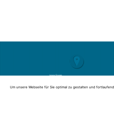
avericon
Steuerberatungsgesellschaft mbH
Altmarkt 10 b | 01067 Dresden
Um unsere Webseite für Sie optimal zu gestalten und fortlaufen
Öffnungszeiten:
Mo-Do
9-16 Uhr
Fr
9-12 Uhr
Außerhalb der Öffnungszeiten sind
wir nach vorheriger Vereinbarung
telefonisch und persönlich für Sie
erreichbar.