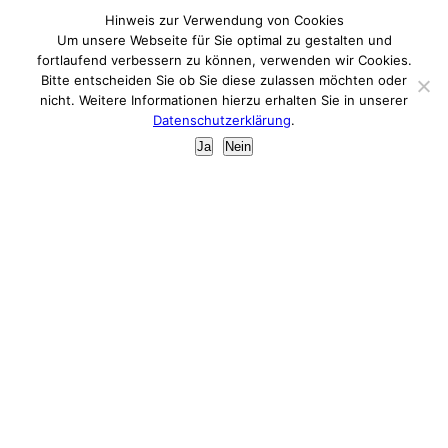
Hinweis zur Verwendung von Cookies
avericon Steuerberatungsgesellschaft mbH
+49 351 65672-22
Altmarkt 10 b | 01067 Dresden
Um unsere Webseite für Sie optimal zu gestalten und
Öffnungszeiten:
Mo-Do
9-16 Uhr
Außerhalb
fortlaufend verbessern zu können, verwenden wir Cookies.
Fr
9-12 Uhr
der
Öffnungszeiten sind wir nach vorheriger
Bitte entscheiden Sie ob Sie diese zulassen möchten oder
Vereinbarung telefonisch und persönlich für Sie
info@avericon.de
erreichbar.
nicht. Weitere Informationen hierzu erhalten Sie in unserer
Datenschutzerklärung
.
Impressum
Ja
Nein
Mitglied der Steuer-
beratungskammer des Freistaates
Sachsen
Datenschutz