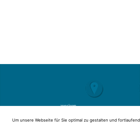
avericon
Steuerberatungsgesellschaft mbH
Altmarkt 10 b | 01067 Dresden
Um unsere Webseite für Sie optimal zu gestalten und fortlaufen
Öffnungszeiten:
Mo-Do
9-16 Uhr
Fr
9-12 Uhr
Außerhalb der Öffnungszeiten sind
wir nach vorheriger Vereinbarung